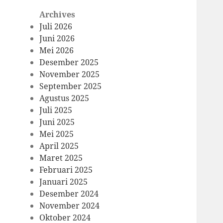
Archives
Juli 2026
Juni 2026
Mei 2026
Desember 2025
November 2025
September 2025
Agustus 2025
Juli 2025
Juni 2025
Mei 2025
April 2025
Maret 2025
Februari 2025
Januari 2025
Desember 2024
November 2024
Oktober 2024