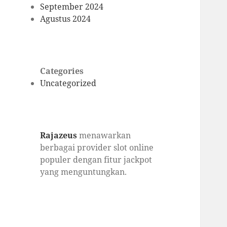
September 2024
Agustus 2024
Categories
Uncategorized
Rajazeus
menawarkan
berbagai provider slot online
populer dengan fitur jackpot
yang menguntungkan.