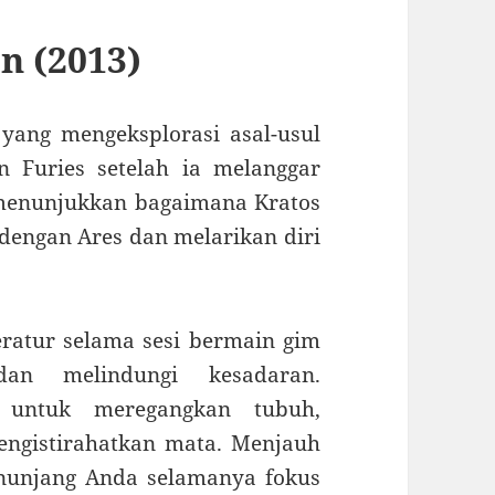
n (2013)
 yang mengeksplorasi asal-usul
 Furies setelah ia melanggar
 menunjukkan bagaimana Kratos
engan Ares dan melarikan diri
teratur selama sesi bermain gim
an melindungi kesadaran.
i untuk meregangkan tubuh,
engistirahatkan mata. Menjauh
enunjang Anda selamanya fokus