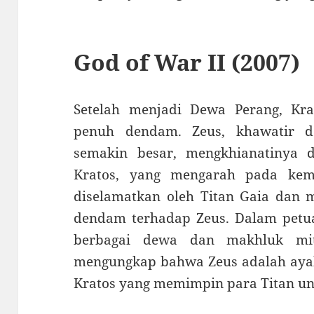
God of War II (2007)
Setelah menjadi Dewa Perang, Kra
penuh dendam. Zeus, khawatir d
semakin besar, mengkhianatinya
Kratos, yang mengarah pada kem
diselamatkan oleh Titan Gaia dan 
dendam terhadap Zeus. Dalam pet
berbagai dewa dan makhluk mit
mengungkap bahwa Zeus adalah ayah
Kratos yang memimpin para Titan u