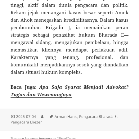
tinggi, aktif dalam dunia pengacara dan politik.
Rekam jejak menangani kasus besar seperti Amok
dan Ahok menegaskan kredibilitasnya. Dalam kasus
pembunuhan Brigadir J, ia memainkan peran
strategis sebagai penasihat hukum Bharada E—
mengawal sidang, mengajukan pembelaan, hingga
memastikan kliennya mendapat perlakuan adil.
Karakternya yang tenang, profesional, dan
komunikatif menjadikannya sosok yang diandalkan
dalam situasi hukum kompleks.
Baca Juga
:
Apa Saja Syarat Menjadi Advokat?
Tugas dan Wewenangnya
Diposkan
Penulis
Tag
2025-07-04
Arman Hanis
,
Pengacara Bharada E
,
pada
Pengacara Eliezer
Dengan bangga bertenaga WordPress