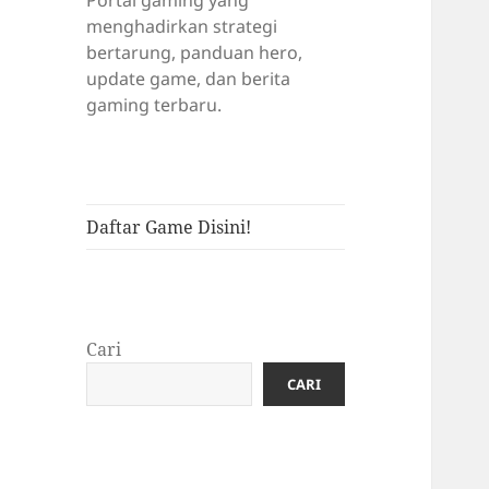
Portal gaming yang
menghadirkan strategi
bertarung, panduan hero,
update game, dan berita
gaming terbaru.
Daftar Game Disini!
Cari
CARI