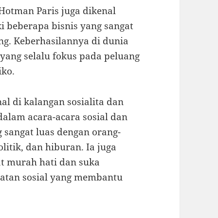
 Hotman Paris juga dikenal
i beberapa bisnis yang sangat
g. Keberhasilannya di dunia
a yang selalu fokus pada peluang
iko.
al di kalangan sosialita dan
t dalam acara-acara sosial dan
g sangat luas dengan orang-
litik, dan hiburan. Ia juga
at murah hati dan suka
atan sosial yang membantu