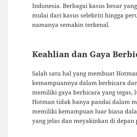
Indonesia. Berbagai kasus besar yang
mulai dari kasus selebriti hingga p
namanya semakin terkenal.
Keahlian dan Gaya Berbi
Salah satu hal yang membuat Hotman 
kemampuannya dalam berbicara dan 
memiliki gaya berbicara yang tegas, l
Hotman tidak hanya pandai dalam men
memiliki kemampuan luar biasa da
yang jelas dan meyakinkan di depan 