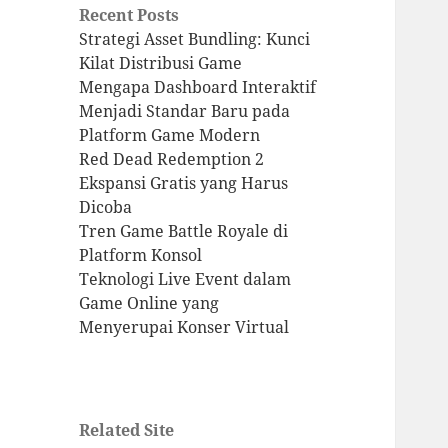
Recent Posts
Strategi Asset Bundling: Kunci
Kilat Distribusi Game
Mengapa Dashboard Interaktif
Menjadi Standar Baru pada
Platform Game Modern
Red Dead Redemption 2
Ekspansi Gratis yang Harus
Dicoba
Tren Game Battle Royale di
Platform Konsol
Teknologi Live Event dalam
Game Online yang
Menyerupai Konser Virtual
Related Site