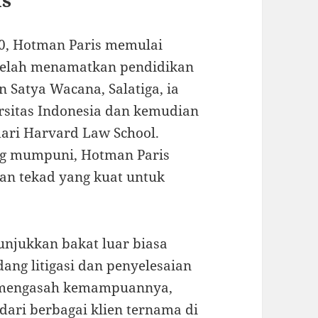
60, Hotman Paris memulai
etelah menamatkan pendidikan
n Satya Wacana, Salatiga, ia
rsitas Indonesia dan kemudian
dari Harvard Law School.
ng mumpuni, Hotman Paris
an tekad yang kuat untuk
unjukkan bakat luar biasa
ang litigasi dan penyelesaian
us mengasah kemampuannya,
ari berbagai klien ternama di