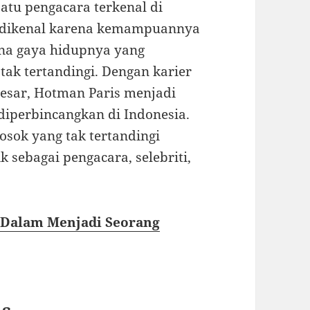
atu pengacara terkenal di
 dikenal karena kemampuannya
ena gaya hidupnya yang
ak tertandingi. Dengan karier
esar, Hotman Paris menjadi
diperbincangkan di Indonesia.
osok yang tak tertandingi
 sebagai pengacara, selebriti,
 Dalam Menjadi Seorang
is