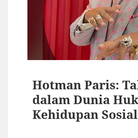
Hotman Paris: Ta
dalam Dunia Hu
Kehidupan Sosial