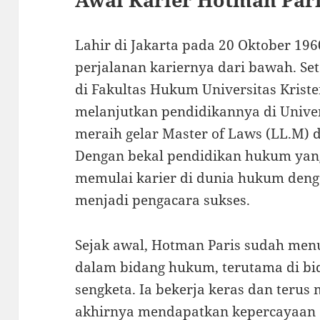
Lahir di Jakarta pada 20 Oktober 19
perjalanan kariernya dari bawah. S
di Fakultas Hukum Universitas Kriste
melanjutkan pendidikannya di Unive
meraih gelar Master of Laws (LL.M) 
Dengan bekal pendidikan hukum ya
memulai karier di dunia hukum deng
menjadi pengacara sukses.
Sejak awal, Hotman Paris sudah men
dalam bidang hukum, terutama di bid
sengketa. Ia bekerja keras dan ter
akhirnya mendapatkan kepercayaan d