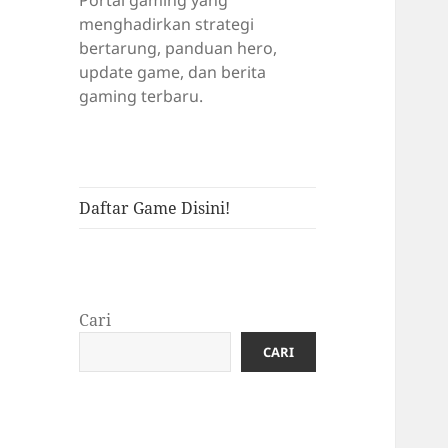
Portal gaming yang
menghadirkan strategi
bertarung, panduan hero,
update game, dan berita
gaming terbaru.
Daftar Game Disini!
Cari
CARI