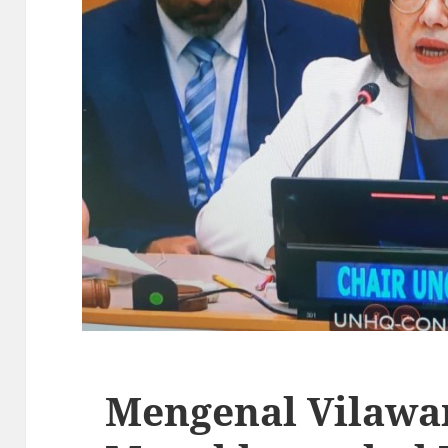
Mengenal Vilawa