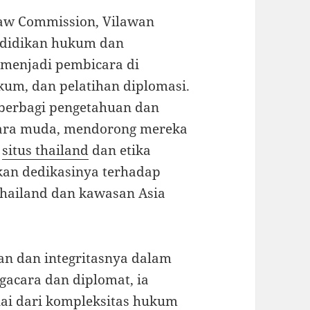
Law Commission, Vilawan
ndidikan hukum dan
 menjadi pembicara di
kum, dan pelatihan diplomasi.
n berbagi pengetahuan dan
cara muda, mendorong mereka
m
situs thailand
dan etika
kan dedikasinya terhadap
hailand dan kawasan Asia
an dan integritasnya dalam
gacara dan diplomat, ia
ai dari kompleksitas hukum