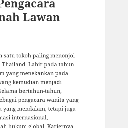
Pengacara
rnah Lawan
 satu tokoh paling menonjol
 Thailand. Lahir pada tahun
um yang menekankan pada
 yang kemudian menjadi
 Selama bertahun-tahun,
ebagai pengacara wanita yang
m yang mendalam, tetapi juga
si internasional,
cah hukum global. Kariernya