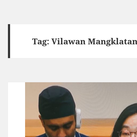
Tag:
Vilawan Mangklata