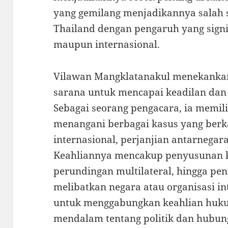
yang gemilang menjadikannya salah 
Thailand dengan pengaruh yang signif
maupun internasional.
Vilawan Mangklatanakul menekanka
sarana untuk mencapai keadilan dan
Sebagai seorang pengacara, ia memil
menangani berbagai kasus yang ber
internasional, perjanjian antarnegara
Keahliannya mencakup penyusunan ko
perundingan multilateral, hingga pe
melibatkan negara atau organisasi 
untuk menggabungkan keahlian hu
mendalam tentang politik dan hubu