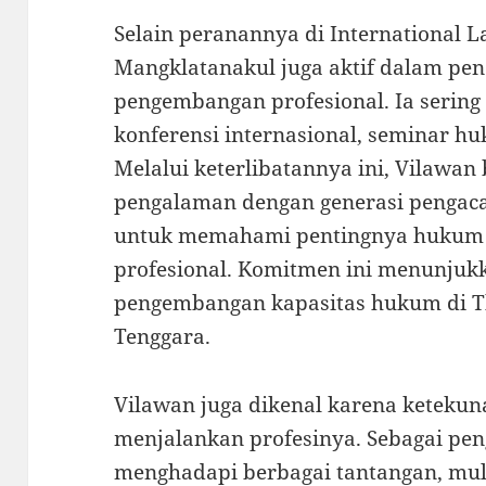
Selain peranannya di International 
Mangklatanakul juga aktif dalam pe
pengembangan profesional. Ia sering
konferensi internasional, seminar hu
Melalui keterlibatannya ini, Vilawa
pengalaman dengan generasi penga
untuk memahami pentingnya huku
profesional. Komitmen ini menunjuk
pengembangan kapasitas hukum di T
Tenggara.
Vilawan juga dikenal karena ketekun
menjalankan profesinya. Sebagai pen
menghadapi berbagai tantangan, mul