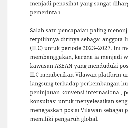
menjadi penasihat yang sangat dihar
pemerintah.
Salah satu pencapaian paling menonj
terpilihnya dirinya sebagai anggota
(ILC) untuk periode 2023–2027. Ini 
membanggakan, karena ia menjadi wa
kawasan ASEAN yang menduduki posis
ILC memberikan Vilawan platform un
langsung terhadap perkembangan hu
peninjauan konvensi internasional,
konsultasi untuk menyelesaikan sengk
menegaskan posisi Vilawan sebagai 
memiliki pengaruh global.